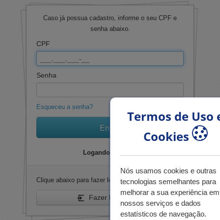
Caso já possua cadastro, informe o seu CPF e
senha abaixo.
CPF
Senha
Esqueceu a senha?
Termos de Uso 
Entrar
Cookies
Logando em 2025
Nós usamos cookies e outras
Clique abaixo para fazer login na edição anterior:
tecnologias semelhantes para
melhorar a sua experiência em
Fazer login (2024)
nossos serviços e dados
estatísticos de navegação.